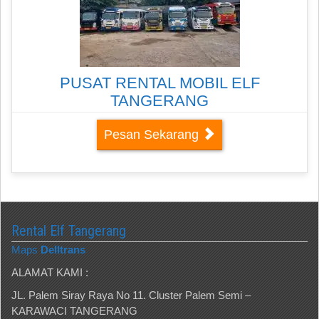
PUSAT RENTAL MOBIL ELF
TANGERANG
Pesan Sekarang
Rental Elf Tangerang
Maps
Delltrans
ALAMAT KAMI :
JL. Palem Siray Raya No 11. Cluster Palem Semi –
KARAWACI TANGERANG