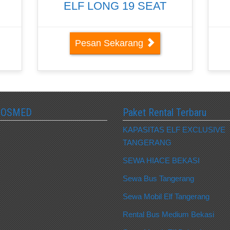
ELF LONG 19 SEAT
Pesan Sekarang
SOSMED
Paket Rental Terbaru
KAPASITAS ELF EXCLUSIVE
TANGERANG
SEWA HIACE BEKASI
Sewa Bus Tangerang
Sewa Mobil Elf Tangerang
Rental Bus Medium Bekasi