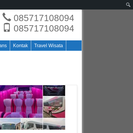
085717108094
085717108094
rans
Kontak
Travel Wisata