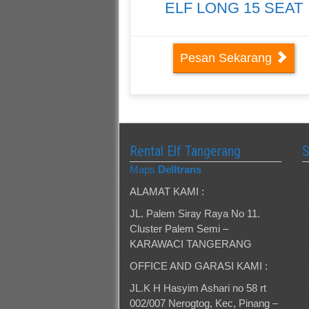
ELF LONG 15 SEAT
Pesan Sekarang
Rental Elf Tangerang
Maps
Delltrans
ALAMAT KAMI :
JL. Palem Siray Raya No 11.
Cluster Palem Semi –
KARAWACI TANGERANG
OFFICE AND GARASI KAMI :
JL.K H Hasyim Ashari no 58 rt
002/007 Nerogtog, Kec, Pinang –