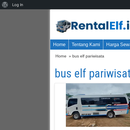
About
Log In
WordPress
Home
Tentang Kami
Harga Sewa
Home
» bus elf pariwisata
bus elf pariwisa