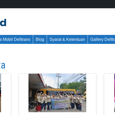
 Mobil Delltrans
Blog
Syarat & Ketentuan
Gallery Dellt
ta