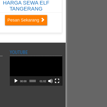
HARGA SEWA ELF
TANGERANG
Pesan Sekarang
YOUTUBE
Video
Player
00:00
01:02