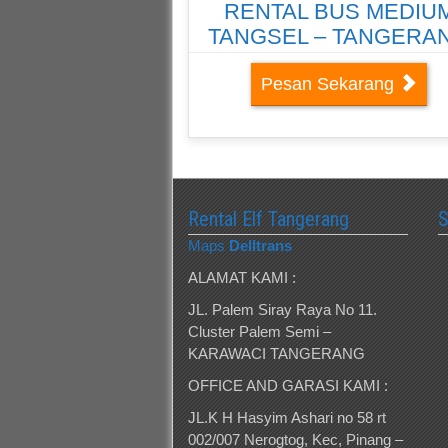
RENTAL BUS MEDIU
TANGSEL – TANGERA
SELATAN
Pesan Sekarang
Rental Elf Tangerang
Maps
Delltrans
ALAMAT KAMI :
JL. Palem Siray Raya No 11.
Cluster Palem Semi –
KARAWACI TANGERANG
OFFICE AND GARASI KAMI :
JL.K H Hasyim Ashari no 58 rt
002/007 Nerogtog, Kec, Pinang –