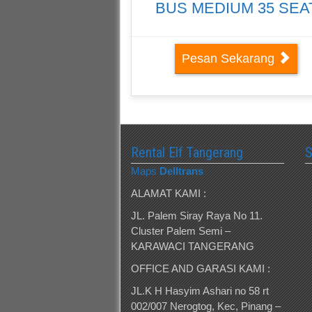
BUS MEDIUM 35 SEA
Pesan Sekarang
Rental Elf Tangerang
Maps
Delltrans
ALAMAT KAMI :
JL. Palem Siray Raya No 11.
Cluster Palem Semi –
KARAWACI TANGERANG
OFFICE AND GARASI KAMI :
JL.K H Hasyim Ashari no 58 rt
002/007 Nerogtog, Kec, Pinang –