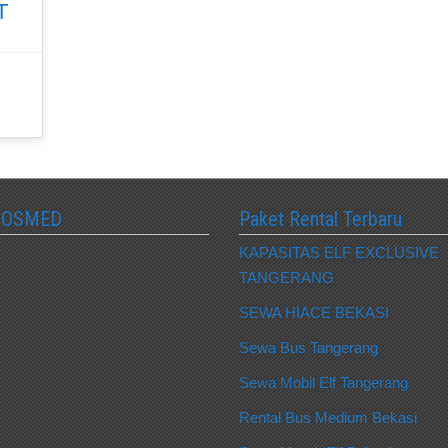
T
SOSMED
Paket Rental Terbaru
KAPASITAS ELF EXCLUSIVE
TANGERANG
SEWA HIACE BEKASI
Sewa Bus Tangerang
Sewa Mobil Elf Tangerang
Rental Bus Medium Bekasi