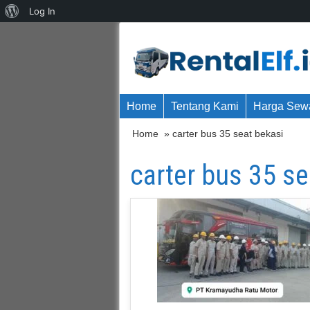
About
Log In
WordPress
Home
Tentang Kami
Harga Sewa
Home
» carter bus 35 seat bekasi
carter bus 35 se