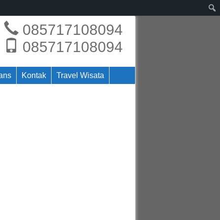
085717108094
085717108094
rans
Kontak
Travel Wisata