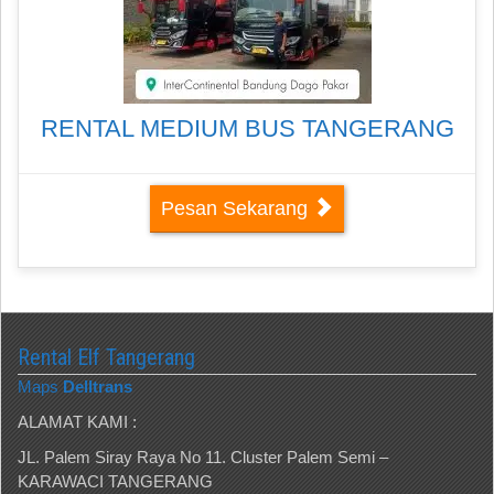
RENTAL MEDIUM BUS TANGERANG
Pesan Sekarang
Rental Elf Tangerang
Maps
Delltrans
ALAMAT KAMI :
JL. Palem Siray Raya No 11. Cluster Palem Semi –
KARAWACI TANGERANG