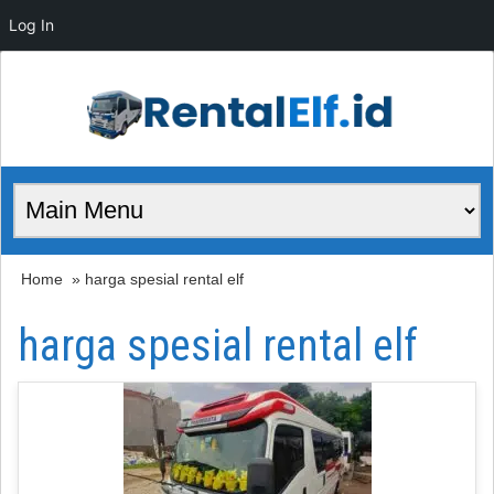
Log In
Home
» harga spesial rental elf
harga spesial rental elf