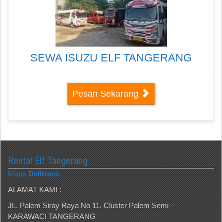
SEWA ISUZU ELF TANGERANG
Pesan Sekarang
Rental Elf Tangerang
Maps
Delltrans
ALAMAT KAMI :
JL. Palem Siray Raya No 11. Cluster Palem Semi –
KARAWACI TANGERANG