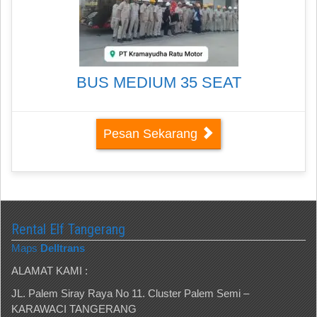
BUS MEDIUM 35 SEAT
Pesan Sekarang
Rental Elf Tangerang
Maps
Delltrans
ALAMAT KAMI :
JL. Palem Siray Raya No 11. Cluster Palem Semi –
KARAWACI TANGERANG