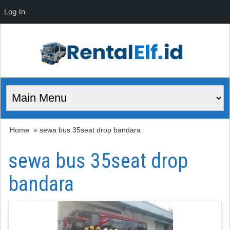
Log In
Home
» sewa bus 35seat drop bandara
sewa bus 35seat drop
bandara