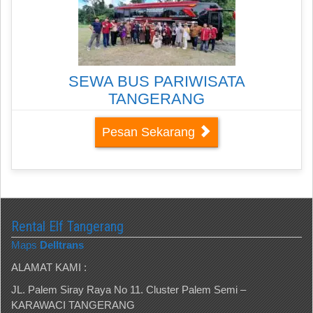
SEWA BUS PARIWISATA
TANGERANG
Pesan Sekarang
Rental Elf Tangerang
Maps
Delltrans
ALAMAT KAMI :
JL. Palem Siray Raya No 11. Cluster Palem Semi –
KARAWACI TANGERANG