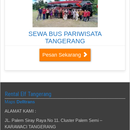
SEWA BUS PARIWISATA
TANGERANG
Pesan Sekarang
Rental Elf Tangerang
Maps
Delltrans
ALAMAT KAMI :
JL. Palem Siray Raya No 11. Cluster Palem Semi –
KARAWACI TANGERANG