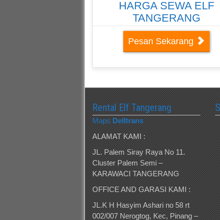
HARGA SEWA ELF
TANGERANG
Pesan Sekarang
Rental Elf Tangerang
Maps
Delltrans
ALAMAT KAMI :
JL. Palem Siray Raya No 11.
Cluster Palem Semi –
KARAWACI TANGERANG
OFFICE AND GARASI KAMI :
JL.K H Hasyim Ashari no 58 rt
002/007 Nerogtog, Kec, Pinang –