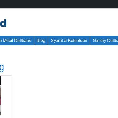
 Mobil Delltrans
Blog
Syarat & Ketentuan
Gallery Dellt
g