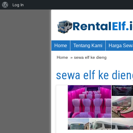
About
Log In
WordPress
Home
Tentang Kami
Harga Sewa
Home
» sewa elf ke dieng
sewa elf ke dien