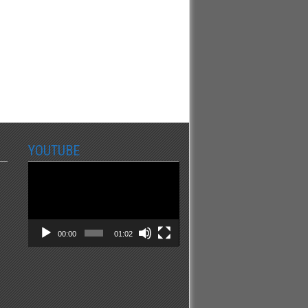
YOUTUBE
Video
Player
00:00
01:02