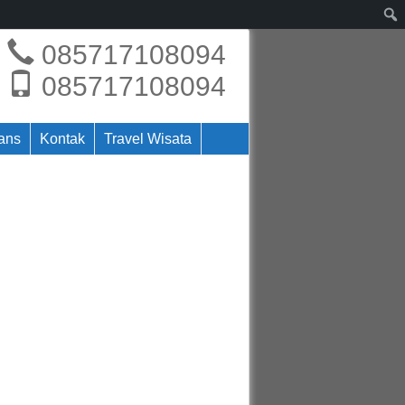
085717108094
085717108094
rans
Kontak
Travel Wisata