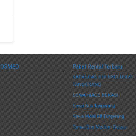
SOSMED
Paket Rental Terbaru
KAPASITAS ELF EXCLUSIVE
TANGERANG
SEWA HIACE BEKASI
Sewa Bus Tangerang
Sewa Mobil Elf Tangerang
Rental Bus Medium Bekasi