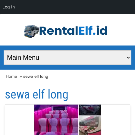
Log In
Home
» sewa elf long
sewa elf long