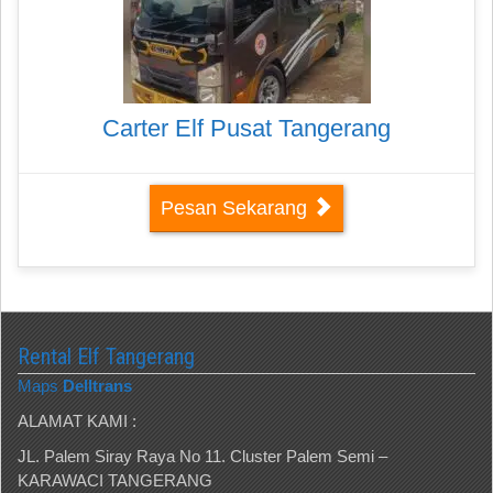
Carter Elf Pusat Tangerang
Pesan Sekarang
Rental Elf Tangerang
Maps
Delltrans
ALAMAT KAMI :
JL. Palem Siray Raya No 11. Cluster Palem Semi –
KARAWACI TANGERANG