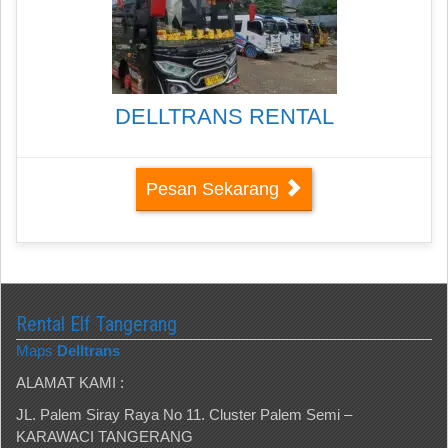
DELLTRANS RENTAL
Pesan Sekarang
Rental Elf Tangerang
Maps
Delltrans
ALAMAT KAMI :
JL. Palem Siray Raya No 11. Cluster Palem Semi –
KARAWACI TANGERANG