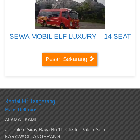
SEWA MOBIL ELF LUXURY – 14 SEAT
Pesan Sekarang
Rental Elf Tangerang
Maps
Delltrans
ALAMAT KAMI :
JL. Palem Siray Raya No 11. Cluster Palem Semi –
KARAWACI TANGERANG