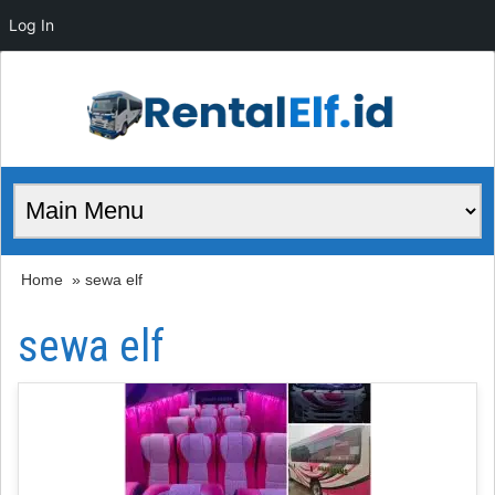
Log In
Home
» sewa elf
sewa elf