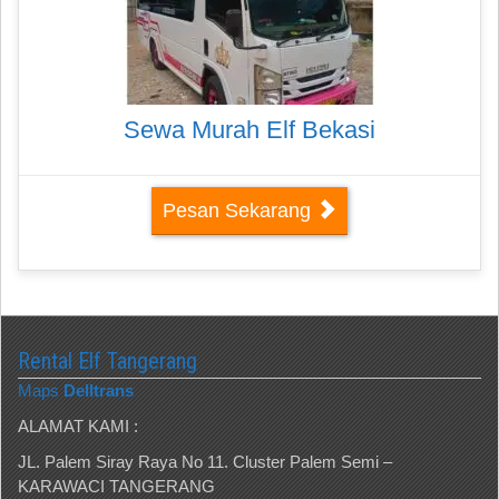
Sewa Murah Elf Bekasi
Pesan Sekarang
Rental Elf Tangerang
Maps
Delltrans
ALAMAT KAMI :
JL. Palem Siray Raya No 11. Cluster Palem Semi –
KARAWACI TANGERANG