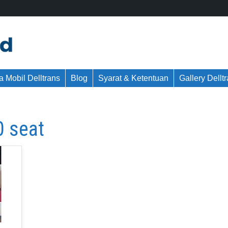
 Mobil Delltrans
Blog
Syarat & Ketentuan
Gallery Dellt
0 seat