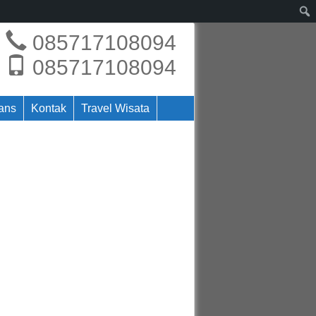
085717108094
085717108094
rans
Kontak
Travel Wisata