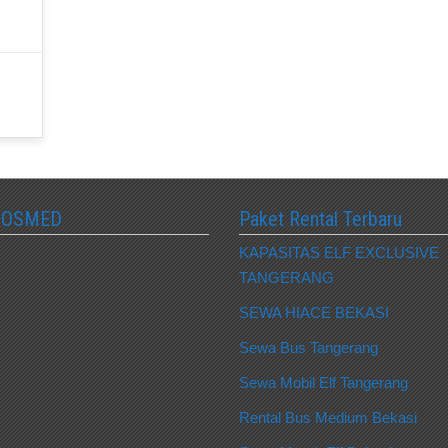
SOSMED
Paket Rental Terbaru
KAPASITAS ELF EXCLUSIVE
TANGERANG
SEWA HIACE BEKASI
Sewa Bus Tangerang
Sewa Mobil Elf Tangerang
Rental Bus Medium Bekasi