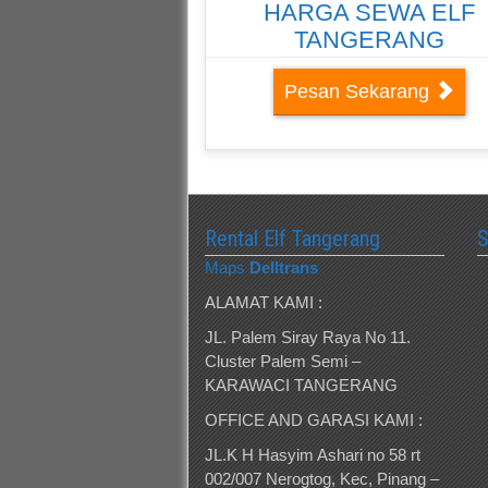
HARGA SEWA ELF
TANGERANG
Pesan Sekarang
Rental Elf Tangerang
Maps
Delltrans
ALAMAT KAMI :
JL. Palem Siray Raya No 11.
Cluster Palem Semi –
KARAWACI TANGERANG
OFFICE AND GARASI KAMI :
JL.K H Hasyim Ashari no 58 rt
002/007 Nerogtog, Kec, Pinang –