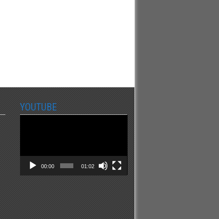
YOUTUBE
Video
Player
00:00
01:02