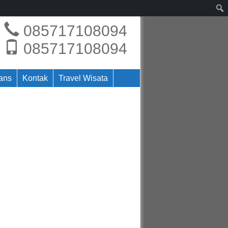
085717108094
085717108094
rans
Kontak
Travel Wisata