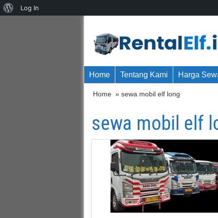
About
Log In
WordPress
Home
Tentang Kami
Harga Sewa
Home
» sewa mobil elf long
sewa mobil elf 