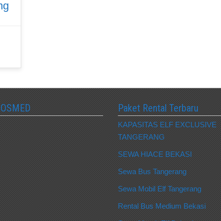
ng
SOSMED
Paket Rental Terbaru
KAPASITAS ELF EXCLUSIVE
TANGERANG
SEWA HIACE BEKASI
Sewa Bus Tangerang
Sewa Mobil Elf Tangerang
Rental Bus Medium Bekasi