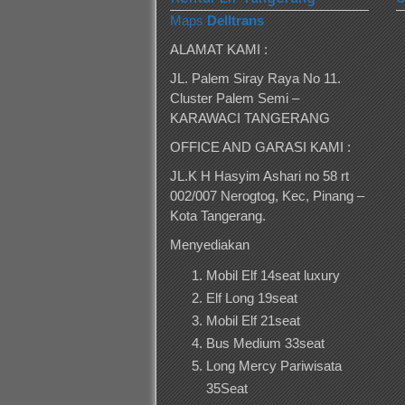
Maps
Delltrans
ALAMAT KAMI :
JL. Palem Siray Raya No 11.
Cluster Palem Semi –
KARAWACI TANGERANG
OFFICE AND GARASI KAMI :
JL.K H Hasyim Ashari no 58 rt
002/007 Nerogtog, Kec, Pinang –
Kota Tangerang.
Menyediakan
Mobil Elf 14seat luxury
Elf Long 19seat
Mobil Elf 21seat
Bus Medium 33seat
Long Mercy Pariwisata
35Seat