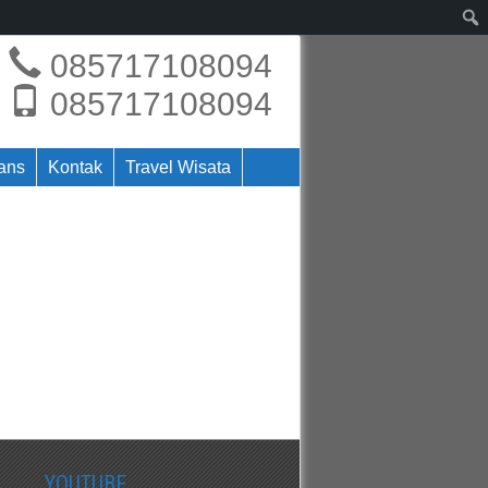
085717108094
085717108094
rans
Kontak
Travel Wisata
YOUTUBE