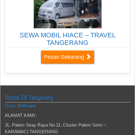
SEWA MOBIL HIACE – TRAVEL
TANGERANG
Pesan Sekarang
Rental Elf Tangerang
Maps
Delltrans
ALAMAT KAMI :
JL. Palem Siray Raya No 11. Cluster Palem Semi –
KARAWACI TANGERANG