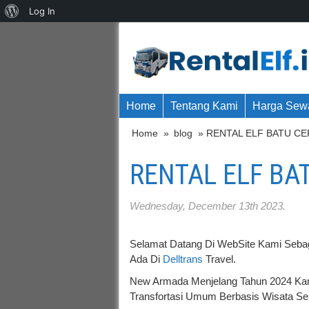
About
Log In
WordPress
Home
Tentang Kami
Harga Sewa
Home
»
blog
» RENTAL ELF BATU C
RENTAL ELF BA
Wednesday, December 13th 2023.
Selamat Datang Di WebSite Kami Seba
Ada Di
Delltrans
Travel.
New Armada Menjelang Tahun 2024 Ka
Transfortasi Umum Berbasis Wisata Sepe