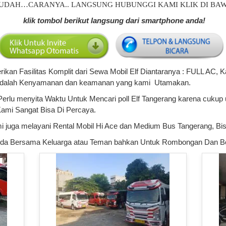
UDAH…CARANYA.. LANGSUNG HUBUNGGI KAMI KLIK DI BAW
klik tombol berikut langsung dari smartphone anda!
n Fasilitas Komplit dari Sewa Mobil Elf Diantaranya : FULL AC, Ka
 lg adalah Kenyamanan dan keamanan yang kami Utamakan.
Perlu menyita Waktu Untuk Mencari poll Elf Tangerang karena cuku
Kami Sangat Bisa Di Percaya.
i juga melayani Rental Mobil Hi Ace dan Medium Bus Tangerang, Bis
 Anda Bersama Keluarga atau Teman bahkan Untuk Rombongan Dan B