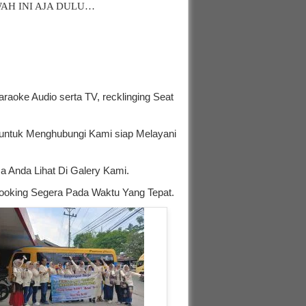
AH INI AJA DULU…
raoke Audio serta TV, recklinging Seat
p untuk Menghubungi Kami siap Melayani
a Anda Lihat Di Galery Kami.
ooking Segera Pada Waktu Yang Tepat.