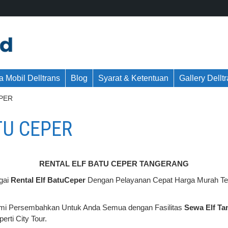
 Mobil Delltrans
Blog
Syarat & Ketentuan
Gallery Dellt
EPER
TU CEPER
RENTAL ELF BATU CEPER TANGERANG
gai
Rental Elf BatuCeper
Dengan Pelayanan Cepat Harga Murah Terja
mi Persembahkan Untuk Anda Semua dengan Fasilitas
Sewa Elf Ta
rti City Tour.