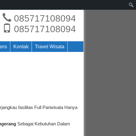
085717108094
085717108094
rans
Kontak
Travel Wisata
ngkau fasilitas Full Pariwisata Hanya
ngerang
Sebagai Kebutuhan Dalam