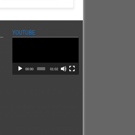
YOUTUBE
Video
Player
00:00
01:02