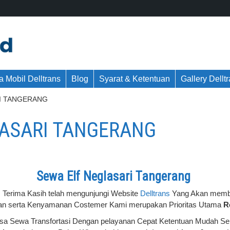
 Mobil Delltrans
Blog
Syarat & Ketentuan
Gallery Dellt
I TANGERANG
LASARI TANGERANG
Sewa Elf Neglasari Tangerang
m Terima Kasih telah mengunjungi Website
Delltrans
Yang Akan membe
n serta Kenyamanan Costemer Kami merupakan Prioritas Utama
R
asa Sewa Transfortasi Dengan pelayanan Cepat Ketentuan Mudah S