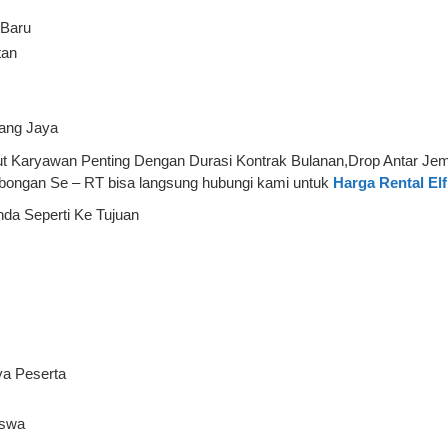
 Baru
tan
ang Jaya
t Karyawan Penting Dengan Durasi Kontrak Bulanan,Drop Antar Jempu
ngan Se – RT bisa langsung hubungi kami untuk
Harga Rental El
nda Seperti Ke Tujuan
ya Peserta
iswa