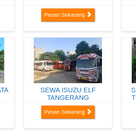
Pesan Sekarang
ATA
SEWA ISUZU ELF
S
TANGERANG
T
Pesan Sekarang