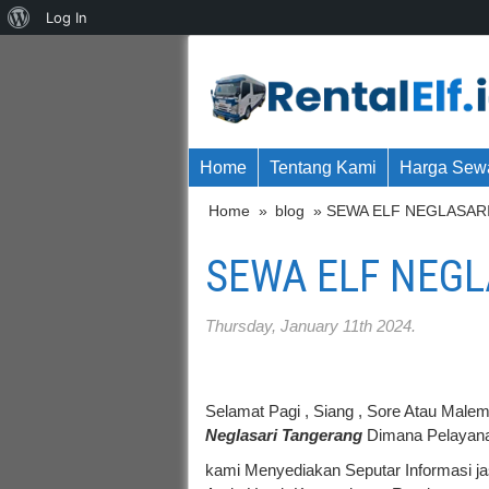
About
Log In
WordPress
Home
Tentang Kami
Harga Sewa
Home
»
blog
» SEWA ELF NEGLASAR
SEWA ELF NEG
Thursday, January 11th 2024.
Selamat Pagi , Siang , Sore Atau Male
Neglasari Tangerang
Dimana Pelayana
kami Menyediakan Seputar Informasi j