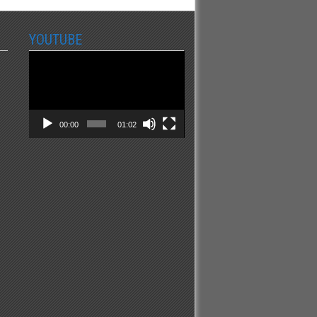
YOUTUBE
Video
Player
00:00
01:02