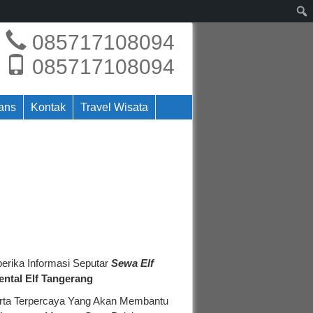
085717108094
085717108094
rans
Kontak
Travel Wisata
rika Informasi Seputar
Sewa Elf
ental Elf Tangerang
erta Terpercaya Yang Akan Membantu